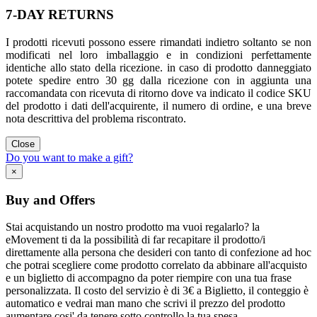
7-DAY RETURNS
I prodotti ricevuti possono essere rimandati indietro soltanto se non
modificati nel loro imballaggio e in condizioni perfettamente
identiche allo stato della ricezione. in caso di prodotto danneggiato
potete spedire entro 30 gg dalla ricezione con in aggiunta una
raccomandata con ricevuta di ritorno dove va indicato il codice SKU
del prodotto i dati dell'acquirente, il numero di ordine, e una breve
nota descrittiva del problema riscontrato.
Close
Do you want to make a gift?
×
Buy and Offers
Stai acquistando un nostro prodotto ma vuoi regalarlo? la
eMovement ti da la possibilità di far recapitare il prodotto/i
direttamente alla persona che desideri con tanto di confezione ad hoc
che potrai scegliere come prodotto correlato da abbinare all'acquisto
e un biglietto di accompagno da poter riempire con una tua frase
personalizzata. Il costo del servizio è di 3€ a Biglietto, il conteggio è
automatico e vedrai man mano che scrivi il prezzo del prodotto
aumentare cosi' da tenere sotto controllo la tua spesa.