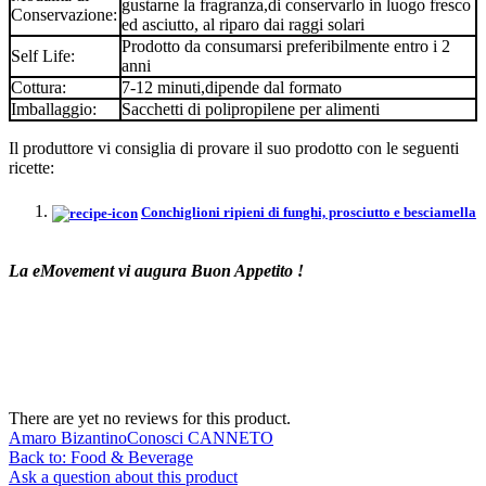
gustarne la fragranza,di conservarlo in luogo fresco
Conservazione:
ed asciutto, al riparo dai raggi solari
Prodotto da consumarsi preferibilmente entro i 2
Self Life:
anni
Cottura:
7-12 minuti,dipende dal formato
Imballaggio:
Sacchetti di polipropilene per alimenti
Il produttore vi consiglia di provare il suo prodotto con le seguenti
ricette:
Conchiglioni ripieni di funghi, prosciutto e besciamella
La eMovement vi augura Buon Appetito !
There are yet no reviews for this product.
Amaro Bizantino
Conosci CANNETO
Back to: Food & Beverage
Ask a question about this product