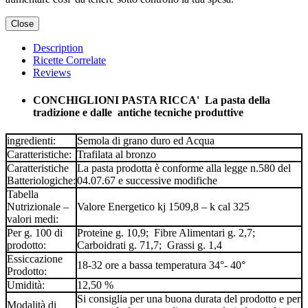
Close
Description
Ricette Correlate
Reviews
CONCHIGLIONI PASTA RICCA' La pasta della
tradizione e dalle antiche tecniche produttive
ingredienti:
Semola di grano duro ed Acqua
Caratteristiche:
Trafilata al bronzo
Caratteristiche
La pasta prodotta è conforme alla legge n.580 del
Batteriologiche:
04.07.67 e successive modifiche
Tabella
Nutrizionale –
Valore Energetico kj 1509,8 – k cal 325
valori medi:
Per g. 100 di
Proteine g. 10,9; Fibre Alimentari g. 2,7;
prodotto:
Carboidrati g. 71,7; Grassi g. 1,4
Essiccazione
18-32 ore a bassa temperatura 34°- 40°
Prodotto:
Umidità:
12,50 %
Si consiglia per una buona durata del prodotto e per
Modalità di